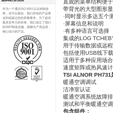
直观的菜单结构便于
带背光的大型图形显
作为一个通过ISO 9001认证的制造
商，你可以相信，我们所有的产品将
·同时显示多达五个
达到或超过您的质量要求。为了提供
·屏幕信息和说明
最具竞争力的价格，我们成立了我们
的SMT制造设施，能够生产高品质，
·有多种语言可选择
精心设计的产品。
集成的LOG TCH
用于传输数据或远程
包括使用USB线下
适用于多种应用场合
速度矩阵或热风速计
TSI ALNOR PH
暖通空调调试
洁净室认证
暖通空调系统故障排
测试和平衡暖通空调
包含组件：