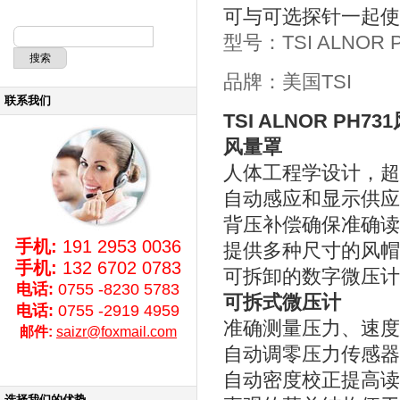
可与可选探针一起使
型号：TSI ALNOR
品牌：美国TSI
联系我们
TSI ALNOR PH
风量罩
人体工程学设计，超
自动感应和显示供应
背压补偿确保准确读
手机:
191 2953 0036
提供多种尺寸的风帽
手机:
132 6702 0783
可拆卸的数字微压计
电话:
0755 -8230 5783
可拆式微压计
电话:
0755 -2919 4959
准确测量压力、速度
邮件:
saizr@foxmail.com
自动调零压力传感器
自动密度校正提高读
选择我们的优势